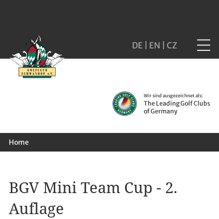
DE
|
EN
|
CZ
Wir sind ausgezeichnet als:
The Leading Golf Clubs
of Germany
Home
BGV Mini Team Cup - 2.
Auflage