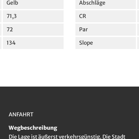
Gelb
Abschläge
71,3
CR
72
Par
134
Slope
ANFAHRT
Wegbeschreibung
Die Lage ist äußerst verkehrsgünstig. Die Stadt