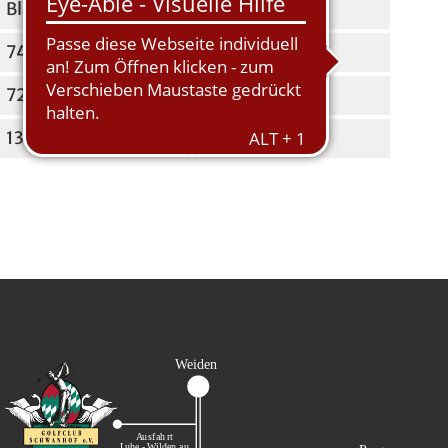
Blau
Rot
74,4
72,2
72
72
137
133