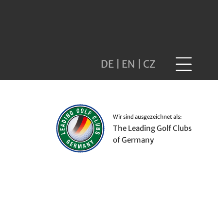
DE
|
EN
|
CZ
Wir sind ausgezeichnet als:
The Leading Golf Clubs
of Germany