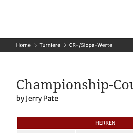
Home
Turniere
CR-/Slope-Werte
Championship-Co
by Jerry Pate
HERREN