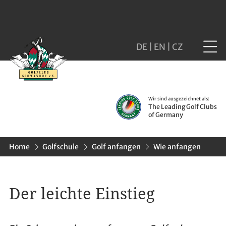
DE
|
EN
|
CZ
Wir sind ausgezeichnet als:
The Leading Golf Clubs
of Germany
Home
Golfschule
Golf anfangen
Wie anfangen
Der leichte Einstieg