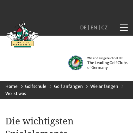
DE
|
EN
|
CZ
Wir sind ausgezeichnet als:
The Leading Golf Clubs
of Germany
Home
Golfschule
Golf anfangen
Wie anfangen
Wo ist was
Die wichtigsten