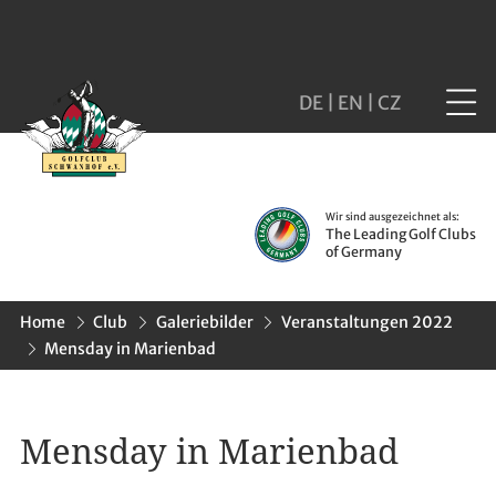
DE
|
EN
|
CZ
Wir sind ausgezeichnet als:
The Leading Golf Clubs
of Germany
Home
Club
Galeriebilder
Veranstaltungen 2022
Mensday in Marienbad
Mensday in Marienbad