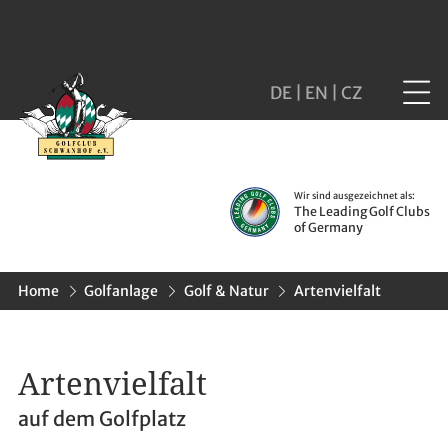
DE
|
EN
|
CZ
Wir sind ausgezeichnet als:
The Leading Golf Clubs
of Germany
Home
Golfanlage
Golf & Natur
Artenvielfalt
Artenvielfalt
auf dem Golfplatz