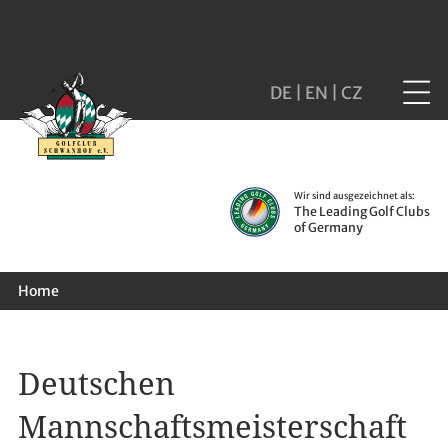
DE
|
EN
|
CZ
Wir sind ausgezeichnet als:
The Leading Golf Clubs
of Germany
Home
Deutschen
Mannschaftsmeisterschaft