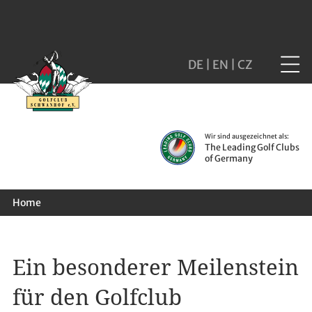
DE
|
EN
|
CZ
Wir sind ausgezeichnet als:
The Leading Golf Clubs
of Germany
Home
Ein besonderer Meilenstein
für den Golfclub