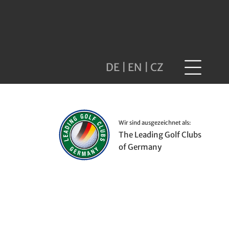
DE
|
EN
|
CZ
Wir sind ausgezeichnet als:
The Leading Golf Clubs
of Germany