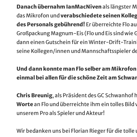
Danach übernahm IanMacNiven
als längster M
das Mikrofon und
verabschiedete seinen Koll
des Personals gebührend!
Er überreichte Flo a
Großpackung Magnum-Eis (Flo und Eis sind wie G
dann einen Gutschein für ein Winter-Drift-Train
seine Kollegen/innen und Mannschaftsspieler d
Und dann konnte man Flo selber am Mikrofon h
einmal bei allen für die schöne Zeit am Schwa
Chris Breunig
, als Präsident des GC Schwanhof 
Worte
an Flo und überreichte ihm ein tolles Bil
unserem Pro als Spieler und Akteur!
Wir bedanken uns bei Florian Rieger für die tol