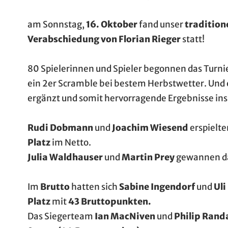
am Sonnstag,
16. Oktober
fand unser
tradition
Verabschiedung von Florian Rieger
statt!
80 Spielerinnen und Spieler begonnen das Turni
ein 2er Scramble bei bestem Herbstwetter. Und e
ergänzt und somit hervorragende Ergebnisse ins
Rudi Dobmann
und
Joachim Wiesend
erspielt
Platz
im Netto.
Julia Waldhauser
und
Martin Prey
gewannen d
Im
Brutto
hatten sich
Sabine Ingendorf
und
Uli
Platz
mit
43 Bruttopunkten.
Das Siegerteam
Ian MacNiven
und
Philip Rand