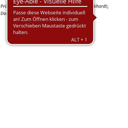
Präsident Chris Breunig; Ian MacNiven; Ulrich Eckhardt;
Daniel Lord; Florian Rieger u. Detlef Hennings