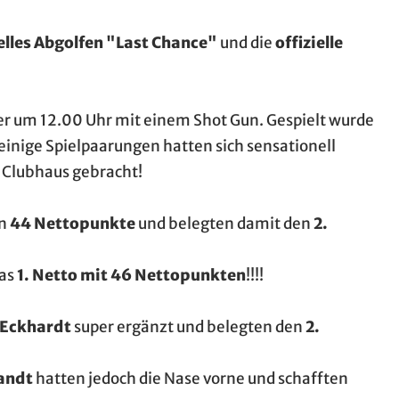
elles Abgolfen "Last Chance"
und die
offizielle
er um 12.00 Uhr mit einem Shot Gun. Gespielt wurde
inige Spielpaarungen hatten sich sensationell
 Clubhaus gebracht!
en
44 Nettopunkte
und belegten damit den
2.
as
1. Netto mit 46 Nettopunkten
!!!!
 Eckhardt
super ergänzt und belegten den
2.
andt
hatten jedoch die Nase vorne und schafften