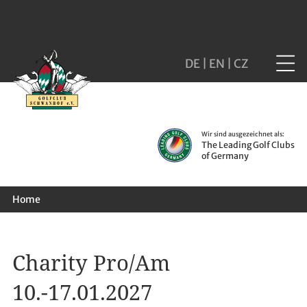
DE
|
EN
|
CZ
Wir sind ausgezeichnet als:
The Leading Golf Clubs
of Germany
Home
Charity Pro/Am
10.-17.01.2027