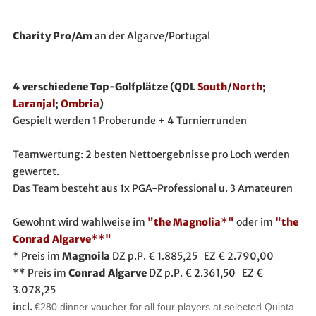
Charity Pro/Am
an der Algarve/Portugal
4 verschiedene Top-Golfplätze (QDL
South
/
North
;
Laranjal
;
Ombria
)
Gespielt werden 1 Proberunde + 4 Turnierrunden
Teamwertung: 2 besten Nettoergebnisse pro Loch werden
gewertet.
Das Team besteht aus 1x PGA-Professional u. 3 Amateuren
Gewohnt wird wahlweise im
"the Magnolia*"
oder im
"the
Conrad Algarve**"
* Preis im
Magnoila
DZ p.P. € 1.885,25 EZ € 2.790,00
** Preis im
Conrad Algarve
DZ p.P. € 2.361,50 EZ €
3.078,25
incl.
€280 dinner voucher for all four players at selected Quinta