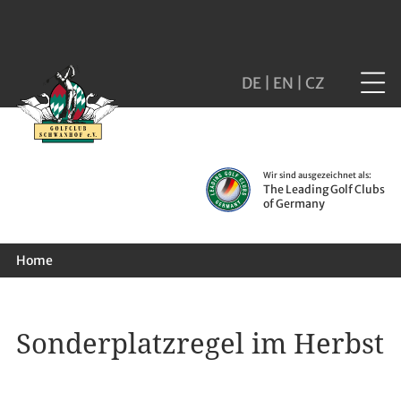
DE
|
EN
|
CZ
Wir sind ausgezeichnet als:
The Leading Golf Clubs
of Germany
Home
Sonderplatzregel im Herbst