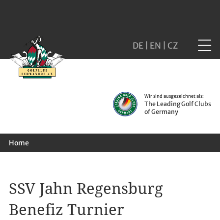
DE
|
EN
|
CZ
Wir sind ausgezeichnet als:
The Leading Golf Clubs
of Germany
Home
SSV Jahn Regensburg
Benefiz Turnier