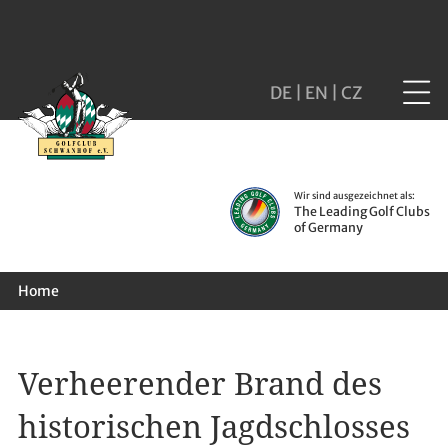
DE
|
EN
|
CZ
Wir sind ausgezeichnet als:
The Leading Golf Clubs
of Germany
Home
Verheerender Brand des
historischen Jagdschlosses