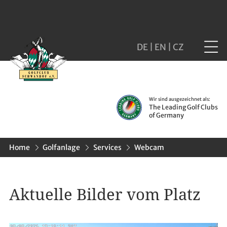
DE
|
EN
|
CZ
Wir sind ausgezeichnet als:
The Leading Golf Clubs
of Germany
Home
Golfanlage
Services
Webcam
Aktuelle Bilder vom Platz